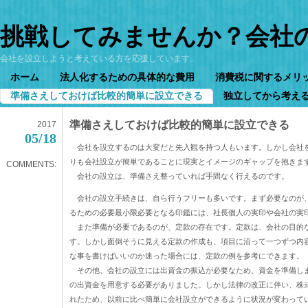
挑戦してみませんか？会社
会社を設立しようと考えている方を応援しています。
ホーム
法人化するための具体的な費用
消費税に関するメリ
準備さえしておけば比較的簡単に設立できる
独立してから考え
準備さえしておけば比較的簡単に設立できる
2017
05/18
会社を設立するのは大変だと先入観を持つ人もいます。しかし会社
りも会社設立が簡単であることに現実とイメージのギャップを抱きま
COMMENTS:
会社の設立は、準備さえ整っていれば手間なく行えるのです。
会社の設立手続きは、自ら行うフリーも多いです。まず必要なのが
るための必要最小限必要となる印鑑には、社長個人の実印や会社の実
また準備が必要であるのが、定款の存在です。定款は、会社の目的
す。しかし面倒そうに見える定款の作成も、項目に沿って一つずつ内
な事を書けばいいのか迷った場合には、定款の例を参考にできます。
その他、会社の設立には出資金の振込が必要なため、資金を準備し
の出資金を用意する必要がありました。しかし法律の改正に伴い、株
れたため、以前に比べ簡単に会社設立ができるように状況が変わって