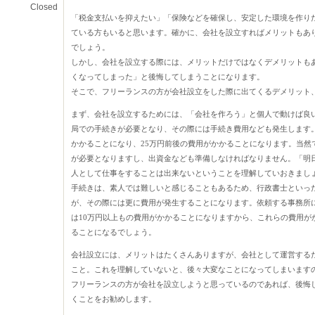
Closed
「税金支払いを抑えたい」「保険などを確保し、安定した環境を作り
ている方もいると思います。確かに、会社を設立すればメリットもあ
でしょう。
しかし、会社を設立する際には、メリットだけではなくデメリットも
くなってしまった」と後悔してしまうことになります。
そこで、フリーランスの方が会社設立をした際に出てくるデメリット
まず、会社を設立するためには、「会社を作ろう」と個人で動けば良
局での手続きが必要となり、その際には手続き費用なども発生します
かかることになり、25万円前後の費用がかかることになります。当然
が必要となりますし、出資金なども準備しなければなりません。「明
人として仕事をすることは出来ないということを理解していおきまし
手続きは、素人では難しいと感じることもあるため、行政書士といっ
が、その際には更に費用が発生することになります。依頼する事務所
は10万円以上もの費用がかかることになりますから、これらの費用が
ることになるでしょう。
会社設立には、メリットはたくさんありますが、会社として運営する
こと。これを理解していないと、後々大変なことになってしまいます
フリーランスの方が会社を設立しようと思っているのであれば、後悔
くことをお勧めします。