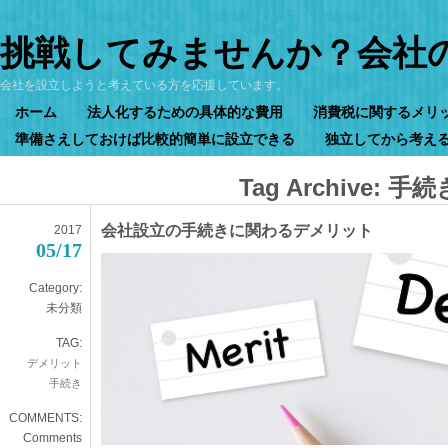
挑戦してみませんか？会社
会社を設立しようと考えている方を応援しています。
ホーム
法人化するための具体的な費用
消費税に関するメリ
準備さえしておけば比較的簡単に設立できる
独立してから考え
Tag Archive:
手続
会社設立の手続きに関わるデメリット
2017
05/17
Category:
未分類
TAG:
デメリット
手続き
COMMENTS:
Comments